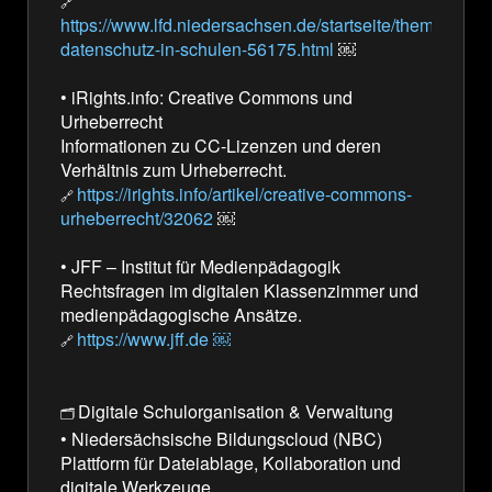
🔗
https://www.lfd.niedersachsen.de/startseite/themen/schu
datenschutz-in-schulen-56175.html
￼
•
iRights.info: Creative Commons und
Urheberrecht
Informationen zu CC-Lizenzen und deren
Verhältnis zum Urheberrecht.
https://irights.info/artikel/creative-commons-
🔗
urheberrecht/32062
￼
•
JFF – Institut für Medienpädagogik
Rechtsfragen im digitalen Klassenzimmer und
medienpädagogische Ansätze.
https://www.jff.de ￼
🔗
Digitale Schulorganisation & Verwaltung
🗂️
• Niedersächsische Bildungscloud (NBC)
Plattform für Dateiablage, Kollaboration und
digitale Werkzeuge.