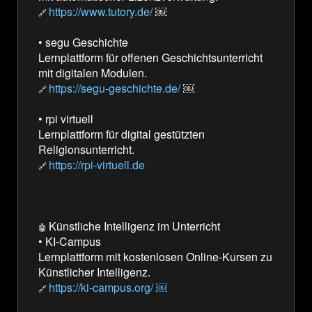
https://www.tutory.de/
￼
🔗
E
•
segu Geschichte
Lernplattform für offenen Geschichtsunterricht
mit digitalen Modulen.
https://segu-geschichte.de/
￼
🔗
•
rpi virtuell
Lernplattform für digital gestützten
Religionsunterricht.
https://rpi-virtuell.de
🔗
Künstliche Intelligenz im Unterricht
🤖
•
KI-Campus
Lernplattform mit kostenlosen Online-Kursen zu
Künstlicher Intelligenz.
https://ki-campus.org/ ￼
🔗