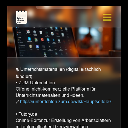
Home
Ü
M
S
Joy of Ed
I
M
H
Blog
N
N
Skriptorium
S
Tools
T
Didaktik
T
Unterrichtsmaterialien (digital & fachlich
📚
fundiert)
Q
•
ZUM-Unterrichten
W
Offene, nicht-kommerzielle Plattform für
Unterrichtsmaterialien und -ideen.
T
https://unterrichten.zum.de/wiki/Hauptseite ￼
🔗
A
•
Tutory.de
P
Online-Editor zur Erstellung von Arbeitsblättern
Q
mit automatischer Lizenzverwaltung.