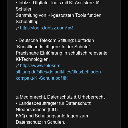
•
fobizz: Digitale Tools mit KI-Assistenz für
Schulen
Sammlung von KI-gestützten Tools für den
Schulalltag.
https://tools.fobizz.com/ ￼
🔗
•
Deutsche Telekom Stiftung: Leitfaden
“Künstliche Intelligenz in der Schule”
Praxisnahe Einführung in schulisch relevante
KI-Technologien.
https://www.telekom-
🔗
stiftung.de/sites/default/files/files/Leitfaden-
kompakt-KI-Schule.pdf ￼
Medienrecht, Datenschutz & Urheberrecht
⚖️
•
Landesbeauftragter für Datenschutz
Niedersachsen (LfD)
FAQ und Schulungsunterlagen zum
Datenschutz in Schulen.